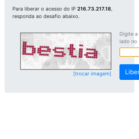
Para liberar o acesso
do IP
216.73.217.18
,
responda ao desafio abaixo.
Digite 
lado no
[trocar imagem]