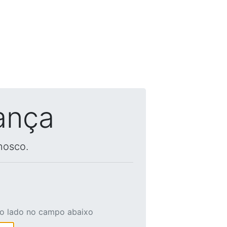
ança
nosco.
ao lado no campo abaixo