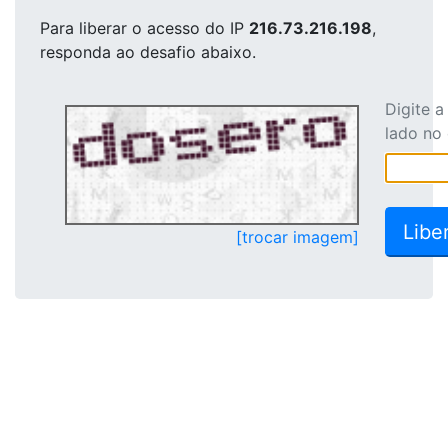
Para liberar o acesso
do IP
216.73.216.198
,
responda ao desafio abaixo.
Digite 
lado no
[trocar imagem]