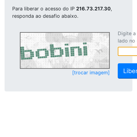
Para liberar o acesso
do IP
216.73.217.30
,
responda ao desafio abaixo.
Digite 
lado no
[trocar imagem]