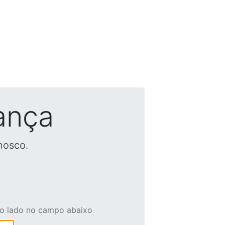
ança
nosco.
ao lado no campo abaixo