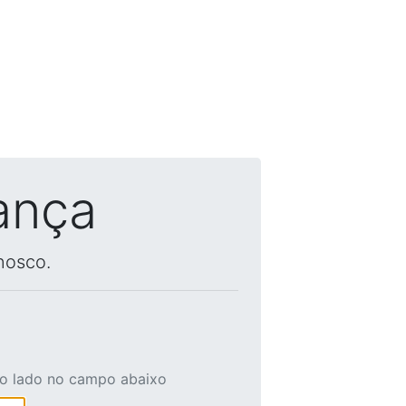
ança
nosco.
ao lado no campo abaixo