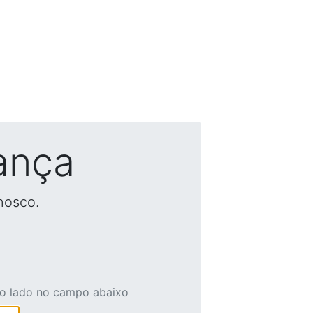
ança
nosco.
ao lado no campo abaixo