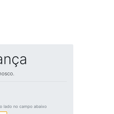
ança
nosco.
ao lado no campo abaixo