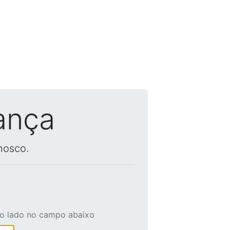
ança
nosco.
ao lado no campo abaixo