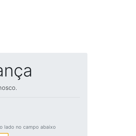
ança
nosco.
ao lado no campo abaixo