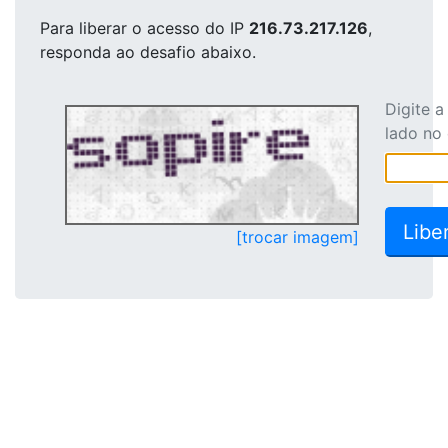
Para liberar o acesso
do IP
216.73.217.126
,
responda ao desafio abaixo.
Digite 
lado no
[trocar imagem]