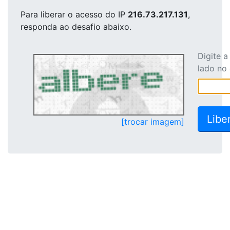
Para liberar o acesso
do IP
216.73.217.131
,
responda ao desafio abaixo.
Digite 
lado no
[trocar imagem]