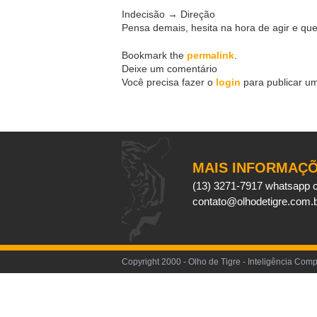
Indecisão → Direção
Pensa demais, hesita na hora de agir e que
Bookmark the
permalink
.
Deixe um comentário
Você precisa fazer o
login
para publicar u
MAIS INFORMAÇ
(13) 3271-7917 whatsapp 
contato@olhodetigre.com.
Copyright 2000 - Olho de Tigre - Inteligência Com