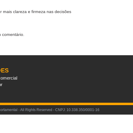
r mais clareza e firmeza nas decisões
m comentário.
ÕES
comercial
br
portamental - All Rights Reserved - CNPJ: 10.338.350/0001-16