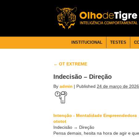
INSTITUCIONAL
TESTES
C
←
OT EXTREME
Indecisão – Direção
By
admin
|
Published
24 de março de 2026
Intenção - Mentalidade Empreendedora
ototot
Indecisão → Direção
Pensa demais, hesita na hora de agir e que