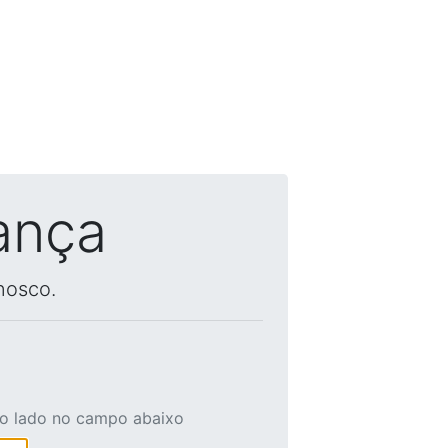
ança
nosco.
ao lado no campo abaixo