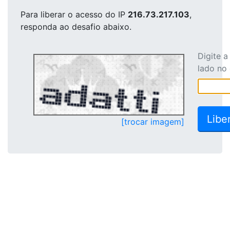
Para liberar o acesso
do IP
216.73.217.103
,
responda ao desafio abaixo.
Digite 
lado no
[trocar imagem]