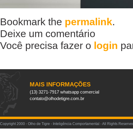
Bookmark the
permalink
.
Deixe um comentário
Você precisa fazer o
login
par
MAIS INFORMAÇÕES
(13) 3271-7917 whatsapp comercial
contato@olhodetigre.com.br
Copyright 2000 - Olho de Tigre - Inteligência Comportamental - All Rights Reser