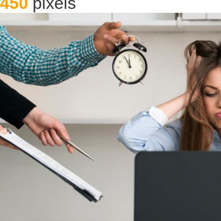
450
pixels