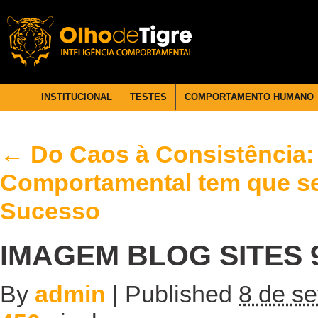
INSTITUCIONAL
TESTES
COMPORTAMENTO HUMANO
←
Do Caos à Consistência: 
Comportamental tem que se
Sucesso
IMAGEM BLOG SITES 9
By
admin
|
Published
8 de s