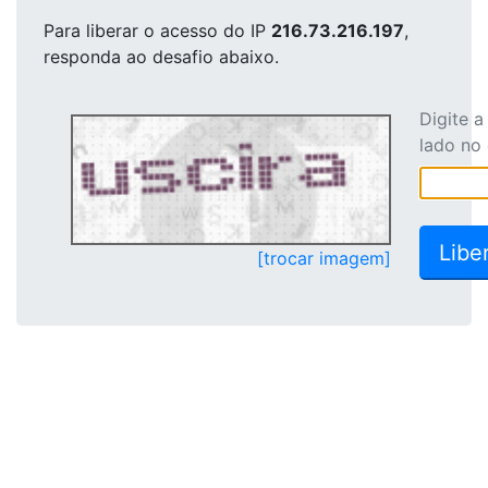
Para liberar o acesso
do IP
216.73.216.197
,
responda ao desafio abaixo.
Digite 
lado no
[trocar imagem]