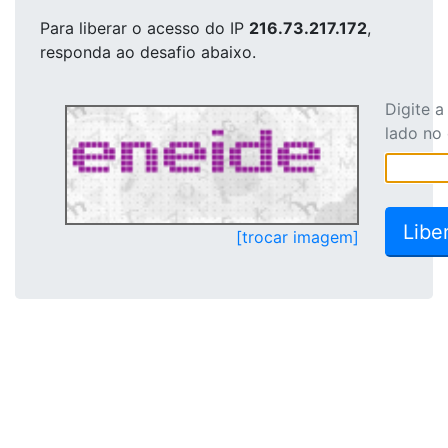
Para liberar o acesso
do IP
216.73.217.172
,
responda ao desafio abaixo.
Digite 
lado no
[trocar imagem]