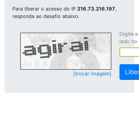
Para liberar o acesso
do IP
216.73.216.197
,
responda ao desafio abaixo.
Digite 
lado no
[trocar imagem]